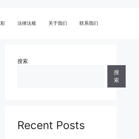
博彩
法律法规
关于我们
联系我们
搜索
搜
索
Recent Posts