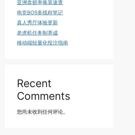
亚洲盘赔率换算速查
电竞BO5多线程笔记
真人秀厅体验更新
老虎机任务制养成
移动端轻量化投注指南
Recent
Comments
您尚未收到任何评论。