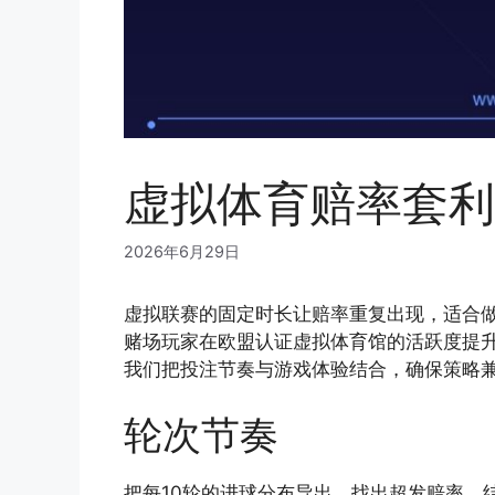
虚拟体育赔率套利
2026年6月29日
虚拟联赛的固定时长让赔率重复出现，适合做轻
赌场玩家在欧盟认证虚拟体育馆的活跃度提升
我们把投注节奏与游戏体验结合，确保策略
轮次节奏
把每10轮的进球分布导出，找出超发赔率。